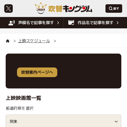
声優名で記事を探す
作品名で記事を探す
上映スケジュール
吹替案内ページへ
上映映画館一覧
都道府県を選択