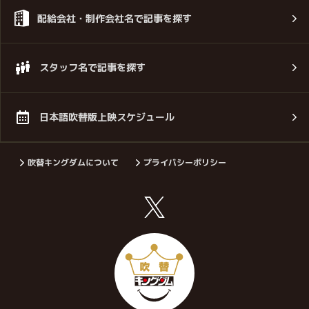
配給会社・制作会社名で記事を探す
スタッフ名で記事を探す
日本語吹替版上映スケジュール
吹替キングダムについて
プライバシーポリシー