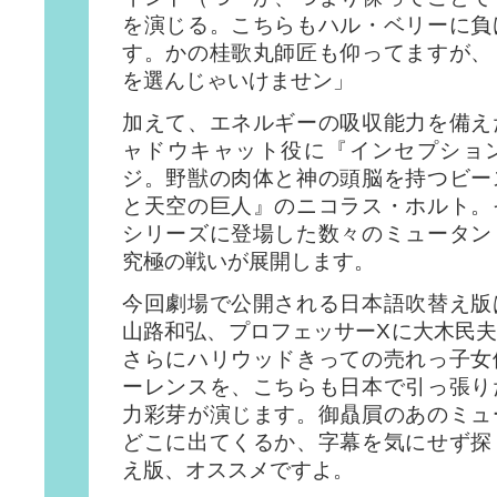
を演じる。こちらもハル・ベリーに負
す。かの桂歌丸師匠も仰ってますが、
を選んじゃいけませン」
加えて、エネルギーの吸収能力を備え
ャドウキャット役に『インセプショ
ジ。野獣の肉体と神の頭脳を持つビー
と天空の巨人』のニコラス・ホルト。
シリーズに登場した数々のミュータン
究極の戦いが展開します。
今回劇場で公開される日本語吹替え版
山路和弘、プロフェッサーXに大木民
さらにハリウッドきっての売れっ子女
ーレンスを、こちらも日本で引っ張り
力彩芽が演じます。御贔屓のあのミュ
どこに出てくるか、字幕を気にせず探
え版、オススメですよ。