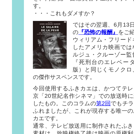
す。
・・・これもダメすか？
ではその翌週、6月13
の
『恐怖の報酬』
をご
ウィリアム・フリード
したアメリカ映画では
ルジュ・クルーゾー監
『死刑台のエレベー
版）と同じくモノクロ
の傑作サスペンスです。
今回使用するふきカエは、かつてテレ
京「20世紀名作シネマ」での放送時に
したもの。このコラムの
第2回
でもチラ
ふれましたが、これが現存する唯一の
カエです。
通常、テレビ放送用に制作されたふき
素材は、放映権終了後は映画の原権利