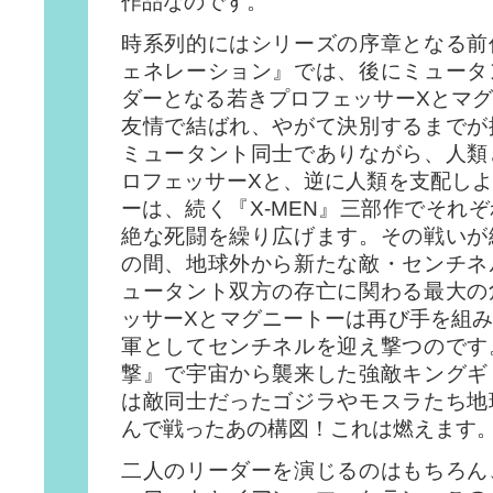
作品なのです。
時系列的にはシリーズの序章となる前
ェネレーション』では、後にミュータ
ダーとなる若きプロフェッサーXとマ
友情で結ばれ、やがて決別するまでが
ミュータント同士でありながら、人類
ロフェッサーXと、逆に人類を支配し
ーは、続く『X-MEN』三部作でそれ
絶な死闘を繰り広げます。その戦いが
の間、地球外から新たな敵・センチネ
ュータント双方の存亡に関わる最大の
ッサーXとマグニートーは再び手を組
軍としてセンチネルを迎え撃つのです
撃』で宇宙から襲来した強敵キングギ
は敵同士だったゴジラやモスラたち地
んで戦ったあの構図！これは燃えます
二人のリーダーを演じるのはもちろん