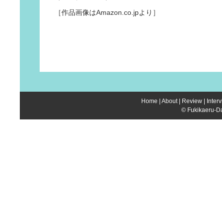
［作品画像はAmazon.co.jpより］
Home
|
About
|
Review
|
Inter
© Fukikaeru-Da