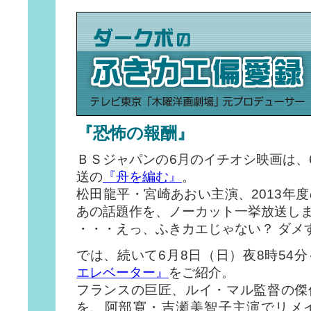
『恐怖の報酬』
ＢＳジャパンの6月のイチオシ映画は、
送の
『舟を編む』
。
松田龍平・宮崎あおい主演、2013年
あの話題作を、ノーカット一挙放送し
・・・えっ、ふきカエじゃない？ ダメ
では、続いて6月8日（日）夜8時54
エレベーター』
をご紹介。
フランスの巨匠、ルイ・マル監督の傑
を、阿部寛・吉瀬美智子主演でリメ