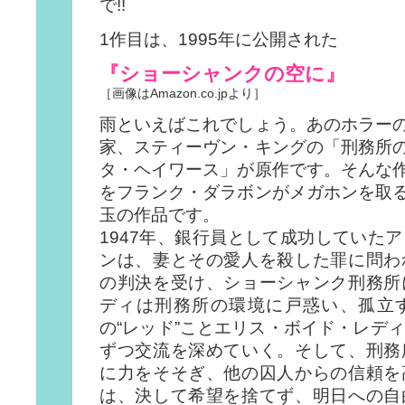
で!!
1作目は、1995年に公開された
『ショーシャンクの空に』
［画像はAmazon.co.jpより］
雨といえばこれでしょう。あのホラー
家、スティーヴン・キングの「刑務所
タ・ヘイワース」が原作です。そんな
をフランク・ダラボンがメガホンを取
玉の作品です。
1947年、銀行員として成功していた
ンは、妻とその愛人を殺した罪に問わ
の判決を受け、ショーシャンク刑務所
ディは刑務所の環境に戸惑い、孤立
の“レッド”ことエリス・ボイド・レデ
ずつ交流を深めていく。そして、刑務
に力をそそぎ、他の囚人からの信頼を
は、決して希望を捨てず、明日への自