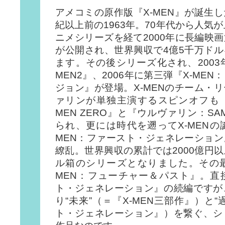
アメコミの原作版『X-MEN』が誕生
紀以上前の1963年。70年代から人気
ニメシリーズを経て2000年に長編映画
が公開され、世界興収で4億5千万ド
ます。その後シリーズ化され、2003
MEN2』、2006年に第三弾『X-ME
ジョン』が登場。X-MENのチーム・
ァリンが単独主演するスピンオフも『
MEN ZERO』と『ウルヴァリン：SA
られ、更には時代を遡ってX-MENの
MEN：ファースト・ジェネレーショ
繚乱。世界興収の累計では2000億円
ル箱のシリーズとなりました。その最
MEN：フューチャー＆パスト』。直
ト・ジェネレーション』の続編ですが
り“未来”（＝『X-MEN三部作』）と
ト・ジェネレーション』）を繋ぐ、シ