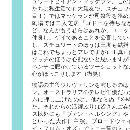
ュワートとイアン・マッケラン。この
たちは私生活でも大親友で、スチュワ
目！）ではマッケランが司祭役を務め
劇場では二人芝居『ゴドーを待ちな
ど、なんかもう君らはあれか、ユニッ
仲良し。ゲイであることを公言してい
し、スチュワートのほうは三度も結婚
はこれでちょっとアレですが）正真正
ソッチのほうは心配ないと思いますが
ベンチに腰かけているツーショットな
心がほっこりします（微笑）
物語の主役ウルヴァリンを演じるのは
ン。オーストラリアのテレビ俳優だっ
ムに押し上げたのは、他ならぬ『X-
た。それからの活躍ぶりは皆さんご存
ズ以外にも『ヴァン・ヘルシング』や
といった大作に主演、ブロードウェ
イ・フロム・オズ』でトニー賞のミュ