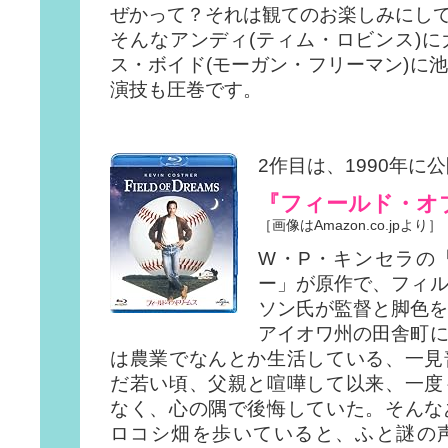
ぜかって？それは観てのお楽しみにし
そんなアンディ(ティム・ロビンス)
ス・ボイド(モーガン・フリーマン)に
演技も圧巻です。
2作目は、1990年に
『フィールド・オ
［画像はAmazon.co.jpより］
W・P・キンセラの
ー」が原作で、フィ
ソン氏が監督と脚色を
アイオワ州の田舎町
は農業でなんとか生活している、一見
だ若い頃、父親と喧嘩して以来、一度
なく、心の隅で後悔していた。そんな
ロコシ畑を歩いていると、ふと謎の