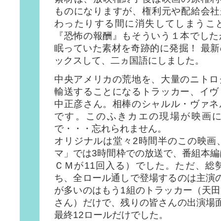
ものになりますが、権利元や配給会社
わったりする間に消失してしまうこ
『恐怖の報酬』もそういう１本でした
眠っていた素材を奇跡的に発掘！ 最
ックスして、二ヵ国語にしました。
中央アメリカの荒地を、大量のニトロ
輸送することになるトラッカー、イヴ
中正彦さん。相棒のシャルル・ヴァネ
です。このふきカエの現場が映画
で・・・忘れられません。
オリジナルは堂々2時間半のこの映画
マ」では3時間枠での放送で、番組本編
ＣＭが11回入る）でした。ただ、総
ち、全ロール通しで登場するのは主演
が多いのはもう1組のトラッカー（天
さん）だけで、残りの皆さんの出演場
最終12ロールだけでした。