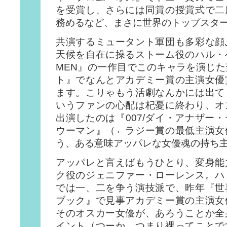
を受賞し、さらには同賞の授賞式で二
務めるなど、まさに世界のトップスタ
共演するミュータント軍団も多彩な顔
天候を自在に操るストーム役のハル・
MEN』の一作目でこのキャラを演じ
ト』でなんとアカデミー賞の主演女優
ます。こりゃもう活劇なんかには出て
いうファンの心配は杞憂に終わり、オ
出演したのは『007/ダイ・アナザー
ウーマン』（←ラジー賞の最低主演女
う、ある意味アッパレな女優魂の持ち
アッパレと言えばもうひとり、変身能
ク役のジェニファー・ローレンス。ハ
では一、二を争う演技派で、昨年『世
ブック』で見事アカデミー賞の主演女
そのオスカー女優が、あろうことか全
イント（つーか、つまり裸ってことで