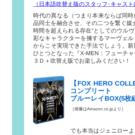
（日本語吹替え版のスタッフ･キャスト
時代の異なる（つまり本来ならば同時
品同士を融合させ、その二つを繋ぐ媒
時間を超えられる存在”としてのウル
彩なキャラクターを擁するマーヴェル
からこそ実現できた手法でしょう。新
ひとつとなった『X-MEN：フューチ
３Ｄ＋吹替え版でお楽しみください！
【FOX HERO COLL
コンプリート
ブルーレイBOX(5枚組
［画像はAmazon.co.jpより］
でも本当はジェニローよ